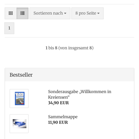
Sortieren nach
pro Seite
Sortieren nach
8 pro Seite
1
1
bis
8
(von insgesamt
8
)
Bestseller
Sonderausgabe „Willkommen in
Kreiensen“
34,90 EUR
Sammelmappe
11,90 EUR