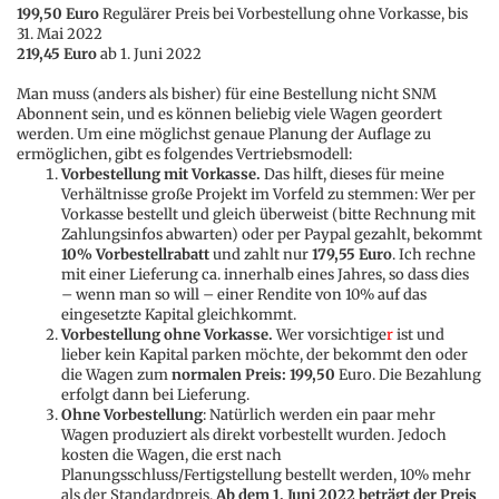
199,50 Euro
Regulärer Preis bei Vorbestellung ohne Vorkasse, bis
31. Mai 2022
219,45 Euro
ab 1. Juni 2022
Man muss (anders als bisher) für eine Bestellung nicht SNM
Abonnent sein, und es können beliebig viele Wagen geordert
werden. Um eine möglichst genaue Planung der Auflage zu
ermöglichen, gibt es folgendes Vertriebsmodell:
Vorbestellung mit Vorkasse.
Das hilft, dieses für meine
Verhältnisse große Projekt im Vorfeld zu stemmen: Wer per
Vorkasse bestellt und gleich überweist (bitte Rechnung mit
Zahlungsinfos abwarten) oder per Paypal gezahlt, bekommt
10% Vorbestellrabatt
und zahlt nur
179,55 Euro
. Ich rechne
mit einer Lieferung ca. innerhalb eines Jahres, so dass dies
– wenn man so will – einer Rendite von 10% auf das
eingesetzte Kapital gleichkommt.
Vorbestellung ohne Vorkasse.
Wer vorsichtige
r
ist und
lieber kein Kapital parken möchte, der bekommt den oder
die Wagen zum
normalen Preis: 199,50
Euro. Die Bezahlung
erfolgt dann bei Lieferung.
Ohne Vorbestellung
: Natürlich werden ein paar mehr
Wagen produziert als direkt vorbestellt wurden. Jedoch
kosten die Wagen, die erst nach
Planungsschluss/Fertigstellung bestellt werden, 10% mehr
als der Standardpreis.
Ab dem 1. Juni 2022 beträgt der Preis