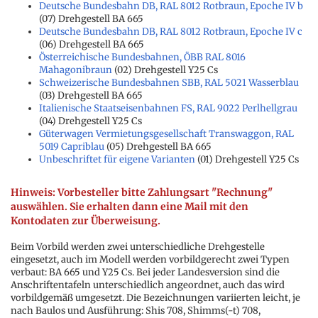
Deutsche Bundesbahn DB, RAL 8012 Rotbraun, Epoche IV b
(07) Drehgestell BA 665
Deutsche Bundesbahn DB, RAL 8012 Rotbraun, Epoche IV c
(06) Drehgestell BA 665
Österreichische Bundesbahnen, ÖBB RAL 8016
Mahagonibraun
(02) Drehgestell Y25 Cs
Schweizerische Bundesbahnen SBB, RAL 5021 Wasserblau
(03) Drehgestell BA 665
Italienische Staatseisenbahnen FS, RAL 9022 Perlhellgrau
(04) Drehgestell Y25 Cs
Güterwagen Vermietungsgesellschaft Transwaggon, RAL
5019 Capriblau
(05) Drehgestell BA 665
Unbeschriftet für eigene Varianten
(01) Drehgestell Y25 Cs
Hinweis: Vorbesteller bitte Zahlungsart "Rechnung"
auswählen. Sie erhalten dann eine Mail mit den
Kontodaten zur Überweisung.
Beim Vorbild werden zwei unterschiedliche Drehgestelle
eingesetzt, auch im Modell werden vorbildgerecht zwei Typen
verbaut: BA 665 und Y25 Cs. Bei jeder Landesversion sind die
Anschriftentafeln unterschiedlich angeordnet, auch das wird
vorbildgemäß umgesetzt. Die Bezeichnungen variierten leicht, je
nach Baulos und Ausführung: Shis 708, Shimms(-t) 708,