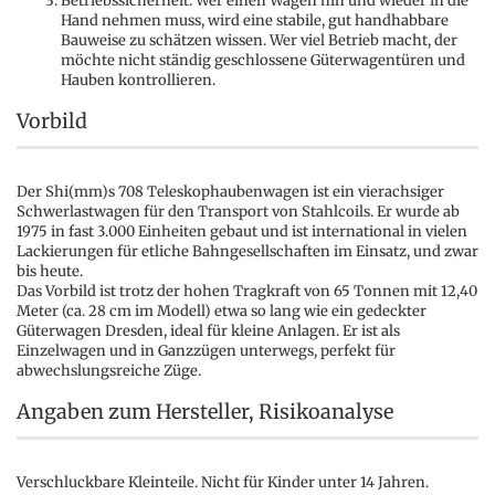
Betriebssicherheit: Wer einen Wagen hin und wieder in die
Hand nehmen muss, wird eine stabile, gut handhabbare
Bauweise zu schätzen wissen. Wer viel Betrieb macht, der
möchte nicht ständig geschlossene Güterwagentüren und
Hauben kontrollieren.
Vorbild
Der Shi(mm)s 708 Teleskophaubenwagen ist ein vierachsiger
Schwerlastwagen für den Transport von Stahlcoils. Er wurde ab
1975 in fast 3.000 Einheiten gebaut und ist international in vielen
Lackierungen für etliche Bahngesellschaften im Einsatz, und zwar
bis heute.
Das Vorbild ist trotz der hohen Tragkraft von 65 Tonnen mit 12,40
Meter (ca. 28 cm im Modell) etwa so lang wie ein gedeckter
Güterwagen Dresden, ideal für kleine Anlagen. Er ist als
Einzelwagen und in Ganzzügen unterwegs, perfekt für
abwechslungsreiche Züge.
Angaben zum Hersteller, Risikoanalyse
Verschluckbare Kleinteile. Nicht für Kinder unter 14 Jahren.